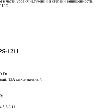
м в части уровня излучений и степени защищенности.
1212G
PS-1211
0 Гц.
ный, 13А максимальный
1
B;
,5,6,8,11