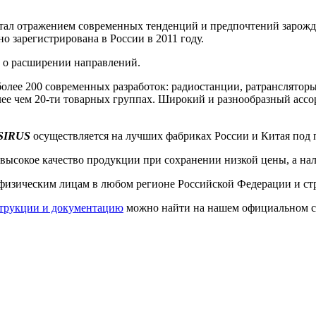
тал отражением современных тенденций и предпочтений зарожд
о зарегистрирована в России в 2011 году.
е о расширении направлений.
более 200 современных разработок: радиостанции, ратрансляторы
ее чем 20-ти товарных группах. Широкий и разнообразный асс
SIRUS
осуществляется на лучших фабриках России и Китая под
высокое качество продукции при сохранении низкой цены, а нал
физическим лицам в любом регионе Российской Федерации и с
трукции и документацию
можно найти на нашем официальном 