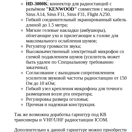
HD-3000K
: коннектор для радиостанций с
разъёмом
"KENWOOD"
совместим с моделями
Sirus A14, Sirus F11, Sirus F31, Flight A250.
Гибкий соединительный экранированный кабель
длиной до 1.5 метра;
Мягкие гелевые накладки (амбушюры),
облегающие ухо и прилегающие к голове для
максимального ослабления шумов;
Регулятор громкости звука;
Высококачественный электретный микрофон со
схемой подавлением шумов (усилитель может
быть удален по Специальному требованию
заказчика);
Согласование с выходным сопротивлением
усилителя звуковой частоты радиостанции от 150
Ом до 10 кОм;
Гибкий узел крепления микрофона для точного
размещения возле рта оператора;
Регулировка размера оголовья;
Прочная и надежная конструкция.
Так же возможна доработка гарнитур под КВ
трансиверы и VHF/UHF радиостанции ICOM.
Дополнительно к данной гарнитуре можно приобрести