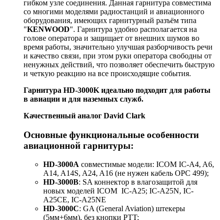
гибком узле соединения. Данная гарнитура совместима
со многими моделями радиостанций и авиационного
оборудования, имеющих гарнитурный разъём типа
"
KENWOOD
". Гарнитура удобно располагается на
голове оператора и защищает от внешних шумов во
время работы, значительно улучшая разборчивость речи
и качество связи, при этом руки оператора свободны от
ненужных действий, что позволяет обеспечить быструю
и четкую реакцию на все происходящие события.
Гарнитура HD-3000K идеально подходит для работы
в авиации и для наземных служб.
Качественный аналог David Clark
Основные функциональные особенности
авиационной гарнитуры:
HD-3000A
cовместимые модели: ICOM IC-A4, A6,
A14, A14S, A24, A16 (не нужен кабель OPC 499);
HD-3000B
: SA коннектор в влагозащитой для
новых моделей ICOM IC-A25; IC-A25N, IC-
A25CE, IC-A25NE
HD-3000C
: GA (General Aviation) штекеры
(5мм+6мм), без кнопки PTT;